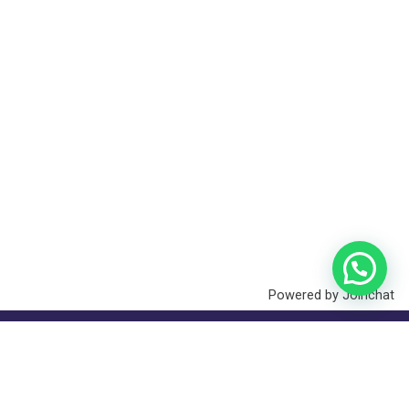
Powered by
Joinchat
Somos una finca agroecológica que
desarrolla
experiencias agroturísticas únicas y
produce café especial
de manos de mujeres.