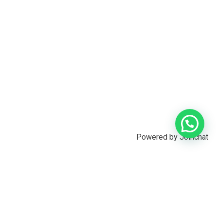
Powered by
Joinchat
Somos una finca agroecológica que
desarrolla
experiencias agroturísticas únicas y
produce café
especial de manos de mujeres.