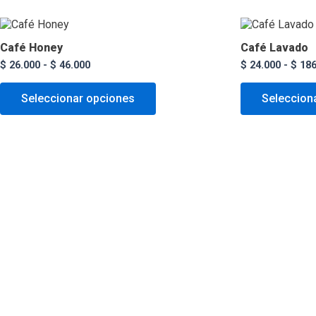
Rango
Este
de
producto
Café Honey
Café Lavado
precios:
tiene
desde
$
26.000
-
$
46.000
$
24.000
-
$
186
múltiples
$ 26.000
variantes.
hasta
Las
Seleccionar opciones
Seleccion
$ 46.000
opciones
se
pueden
elegir
en
la
página
de
producto