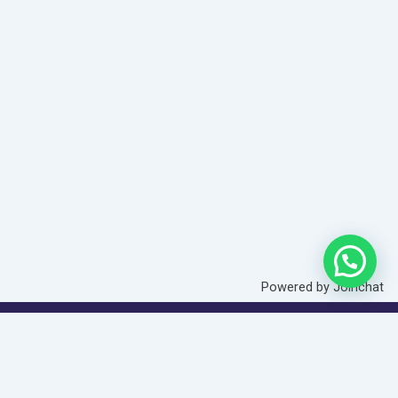
Powered by
Joinchat
Somos una finca agroecológica que
desarrolla
experiencias agroturísticas únicas y
produce café especial
de manos de mujeres.