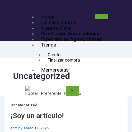
Home
Quiénes Somos
Nuestro Café
Producción Agroecológica
Experiencias Agroturísticas
Tienda
Carrito
Finalizar compra
Membresias
Uncategorized
X
Uncategorized
¡Soy un artículo!
admin
/
enero 16, 2025